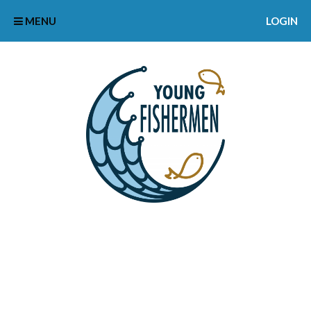
MENU
LOGIN
USERS – 12 COLUMN –